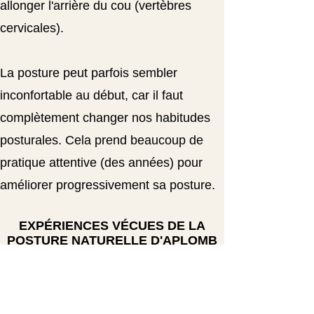
allonger l'arrière du cou (vertèbres
cervicales).
La posture peut parfois sembler
inconfortable au début, car il faut
complètement changer nos habitudes
posturales. Cela prend beaucoup de
pratique attentive (des années) pour
améliorer progressivement sa posture.
EXPÉRIENCES VÉCUES DE LA
POSTURE NATURELLE D'APLOMB
D. R., grande marcheuse
Elle fait de longues marches avec son chien.
Elle a réalisé qu'en portant attention à bien
placer sa tête dans l'allongement vertical du
dos, son champ visuel a complètement