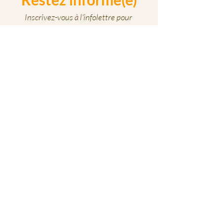
Inscrivez-vous à l'infolettre pour
découvrir nos activités et recevoir les
mises à jour de nos cours:
Prénom
Nom de famille
E-mail
S'abonner
Restons en contact