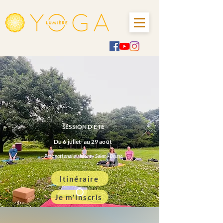
SESSION D'ÉTÉ
Du 6 jullet au 29 août
Parc national du Mont - Saint - Bruno
Itinéraire
Je m'inscris